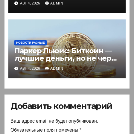
разрешение на въезд для
АВГ 4, 2026
ADMIN
иностранцев
НОВОСТИ РАЗНЫЕ
Паркер Льюис: Биткоин —
лучшие деньги, но не через
акции
АВГ 4, 2026
ADMIN
Добавить комментарий
Ваш адрес email не будет опубликован.
Обязательные поля помечены
*