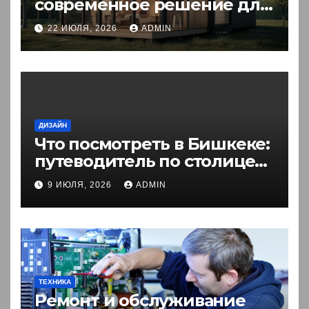
современное решение для
комфортного житья
22 ИЮЛЯ, 2026
ADMIN
ДИЗАЙН
Что посмотреть в Бишкеке:
путеводитель по столице
Кыргызстана
9 ИЮЛЯ, 2026
ADMIN
ТЕХНИКА
Ремонт и обслуживание