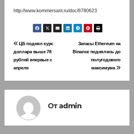
http://www.kommersant.ru/doc/8780623
Навигация
ЦБ поднял курс
Запасы Ethereum на
доллара выше 78
Binance поднялись до
по
рублей впервые с
полугодового
записям
апреля
максимума
От
admin