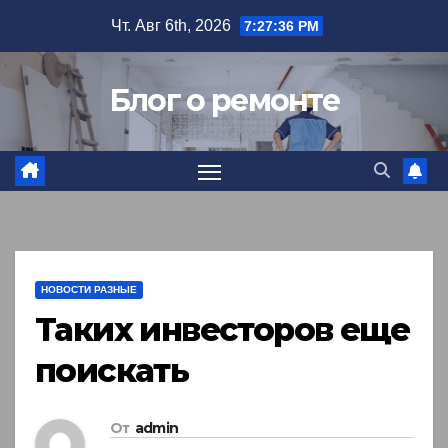
Перейти
Чт. Авг 6th, 2026
7:27:37 PM
к
содержимому
Блог о ремонте
НОВОСТИ РАЗНЫЕ
Таких инвесторов еще
поискать
От
admin