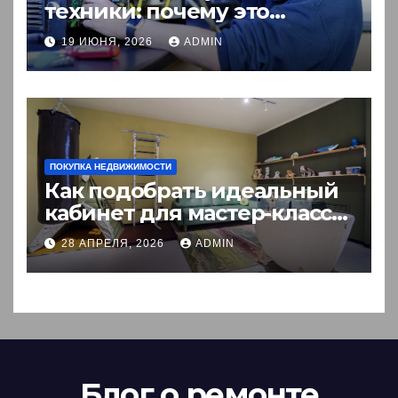
техники: почему это
выгоднее покупки новой?
19 ИЮНЯ, 2026
ADMIN
ПОКУПКА НЕДВИЖИМОСТИ
Как подобрать идеальный
кабинет для мастер-класса:
пошаговый гид
28 АПРЕЛЯ, 2026
ADMIN
Блог о ремонте