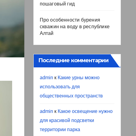
пошаговый гид
Про особенности бурения
скважин на воду в республике
Алтай
Последние комментарии
admin
к
Какие урны можно
использовать для
общественных пространств
admin
к
Какое освещение нужно
для красивой подсветки
территории парка