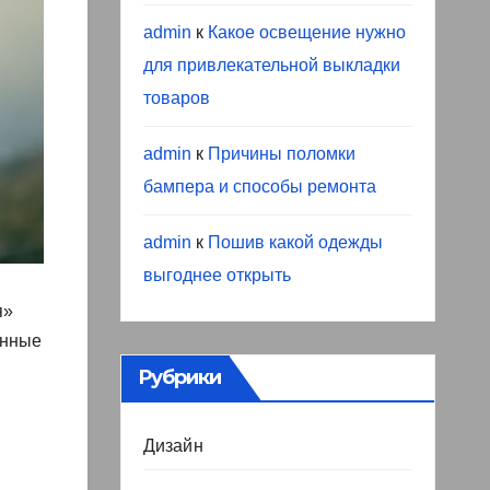
admin
к
Какое освещение нужно
для привлекательной выкладки
товаров
admin
к
Причины поломки
бампера и способы ремонта
admin
к
Пошив какой одежды
выгоднее открыть
я»
янные
Рубрики
Дизайн