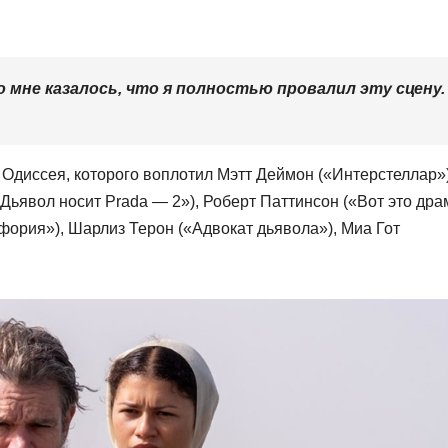
о мне казалось, что я полностью провалил эту сцену.
Одиссея, которого воплотил Мэтт Деймон («Интерстеллар»)
Дьявол носит Prada — 2»), Роберт Паттинсон («Вот это драм
йфория»), Шарлиз Терон («Адвокат дьявола»), Миа Гот