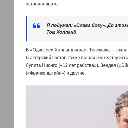
останавливать.
Я подумал: «Слава богу». До этог
Том Холланд
В «Одиссее» Холланд играет Телемаха — сына 
В актёрский состав также вошли Энн Хэтэуэй («
Лупита Нионго («12 лет рабства»), Зендея («Э
(«Франкенштейн») и другие.