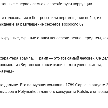
язанные с первой семьей, способствуют коррупции.
ем голосовании в Конгрессе или перемещении войск, их
аждение за разглашение секретов возросло бы.
ть крупные, скрытые ставки непосредственно перед тем, ка
характера Трампа. «Трамп — это тот самый человек. Он де
ономист из Виргинского политехнического университета,
сказуем»
 дальше. Его венчурная компания 1789 Capital в августе 
ларов в Polymarket, главного конкурента Kalshi, и он воше