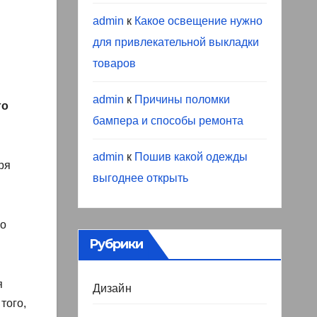
admin
к
Какое освещение нужно
для привлекательной выкладки
товаров
admin
к
Причины поломки
го
бампера и способы ремонта
admin
к
Пошив какой одежды
ря
выгоднее открыть
ко
Рубрики
я
Дизайн
того,