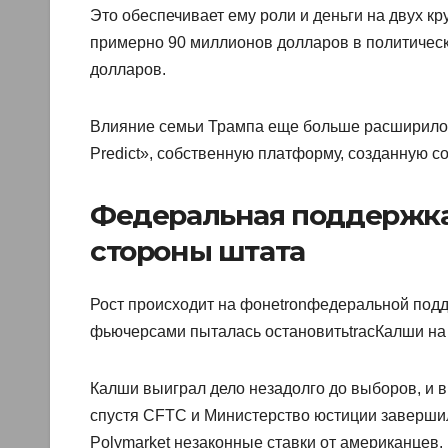
Это обеспечивает ему роли и деньги на двух к
примерно 90 миллионов долларов в политически
долларов.
Влияние семьи Трампа еще больше расширилось,
Predict», собственную платформу, созданную со
Федеральная поддержка
стороны штата
Рост происходит на фонеtronфедеральной под
фьючерсами пыталась остановитьtracКалши на 
Калши выиграл дело незадолго до выборов, и 
спустя CFTC и Министерство юстиции завершил
Polymarket незаконные ставки от американцев.