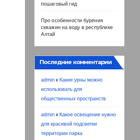
пошаговый гид
Про особенности бурения
скважин на воду в республике
Алтай
Последние комментарии
admin
к
Какие урны можно
использовать для
общественных пространств
admin
к
Какое освещение нужно
для красивой подсветки
территории парка