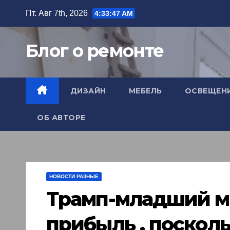
Перейти
Пт. Авг 7th, 2026
4:33:48 AM
к
содержимому
Блог о ремонте
ДИЗАЙН
МЕБЕЛЬ
ОСВЕЩЕН
ОБ АВТОРЕ
НОВОСТИ РАЗНЫЕ
Трамп-младший м
прибыль , поскол