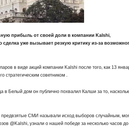
ую прибыль от своей доли в компании Kalshi,
 сделка уже вызывает резкую критику из-за возможно
ров в виде акций компании Kalshi после того, как 13 янва
го стратегическим советником .
а в Белый дом он публично похвалил Калши за то, насколь
как предвзятые СМИ называли исход выборов случайным, мо
озов @Kalshi, узнали о нашей победе за несколько часов до 