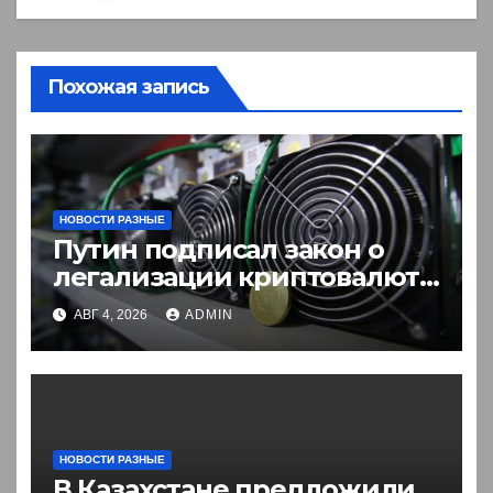
Похожая запись
НОВОСТИ РАЗНЫЕ
Путин подписал закон о
легализации криптовалют
в России. Что нужно знать
АВГ 4, 2026
ADMIN
НОВОСТИ РАЗНЫЕ
В Казахстане предложили