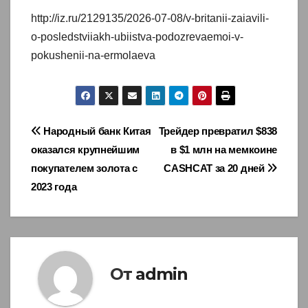
http://iz.ru/2129135/2026-07-08/v-britanii-zaiavili-
o-posledstviiakh-ubiistva-podozrevaemoi-v-
pokushenii-na-ermolaeva
Навигация
Народный банк Китая
Трейдер превратил $838
оказался крупнейшим
в $1 млн на мемкоине
по
покупателем золота с
CASHCAT за 20 дней
записям
2023 года
От
admin