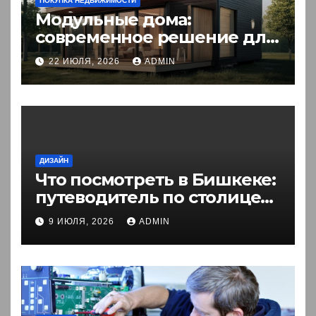
ПОКУПКА НЕДВИЖИМОСТИ
Модульные дома:
современное решение для
комфортного житья
22 ИЮЛЯ, 2026
ADMIN
ДИЗАЙН
Что посмотреть в Бишкеке:
путеводитель по столице
Кыргызстана
9 ИЮЛЯ, 2026
ADMIN