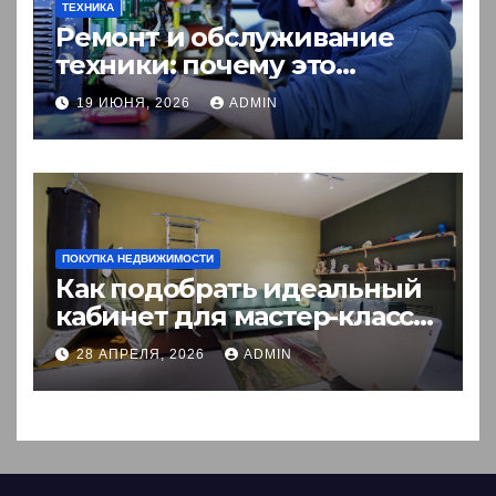
ТЕХНИКА
Ремонт и обслуживание
техники: почему это
выгоднее покупки новой?
19 ИЮНЯ, 2026
ADMIN
ПОКУПКА НЕДВИЖИМОСТИ
Как подобрать идеальный
кабинет для мастер-класса:
пошаговый гид
28 АПРЕЛЯ, 2026
ADMIN