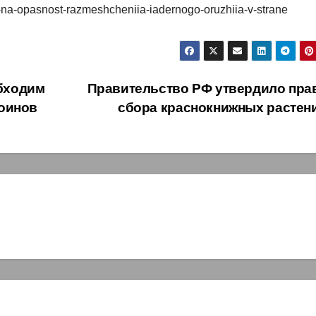
li-na-opasnost-razmeshcheniia-iadernogo-oruzhiia-v-strane
бходим
Правительство РФ утвердило пра
коинов
сбора краснокнижных растен