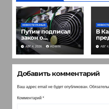
НОВОСТИ РАЗНЫЕ
НОВОСТИ
Путин подписал
В Ка
закон о
пре
легализации
вве
АВГ 4, 2026
ADMIN
АВГ 4
криптовалют в
эле
России. Что нужно
раз
знать
въе
ино
Добавить комментарий
Ваш адрес email не будет опубликован.
Обязатель
Комментарий
*