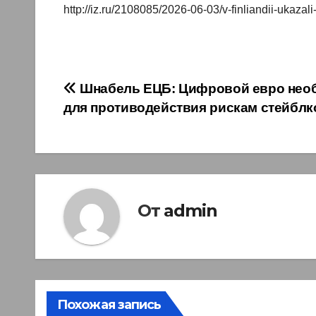
http://iz.ru/2108085/2026-06-03/v-finliandii-ukaza
Навигация
Шнабель ЕЦБ: Цифровой евро нео
для противодействия рискам стейбл
по
записям
От
admin
Похожая запись