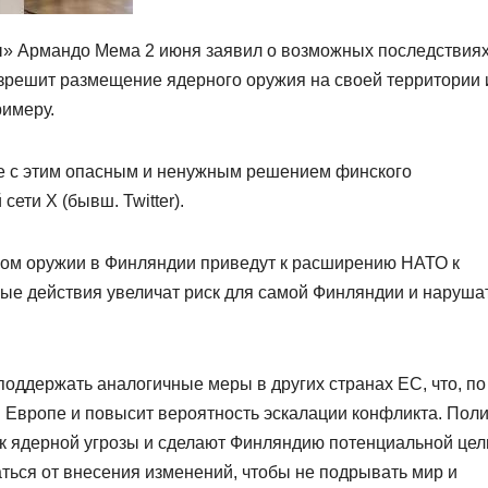
ы» Армандо Мема 2 июня заявил о возможных последствиях
зрешит размещение ядерного оружия на своей территории 
римеру.
ие с этим опасным и ненужным решением финского
ети X (бывш. Twitter).
рном оружии в Финляндии приведут к расширению НАТО к
ные действия увеличат риск для самой Финляндии и наруша
оддержать аналогичные меры в других странах ЕС, что, по
 Европе и повысит вероятность эскалации конфликта. Поли
иск ядерной угрозы и сделают Финляндию потенциальной це
аться от внесения изменений, чтобы не подрывать мир и