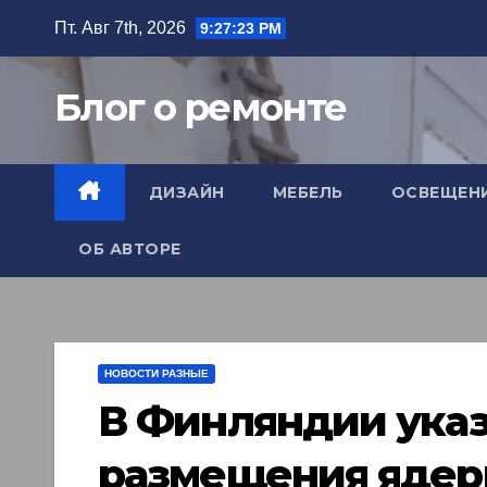
Перейти
Пт. Авг 7th, 2026
9:27:24 PM
к
содержимому
Блог о ремонте
ДИЗАЙН
МЕБЕЛЬ
ОСВЕЩЕН
ОБ АВТОРЕ
НОВОСТИ РАЗНЫЕ
В Финляндии указ
размещения ядерн