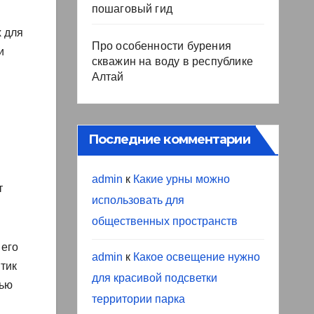
пошаговый гид
 для
Про особенности бурения
и
скважин на воду в республике
Алтай
Последние комментарии
admin
к
Какие урны можно
т
использовать для
общественных пространств
 его
admin
к
Какое освещение нужно
тик
для красивой подсветки
лью
территории парка