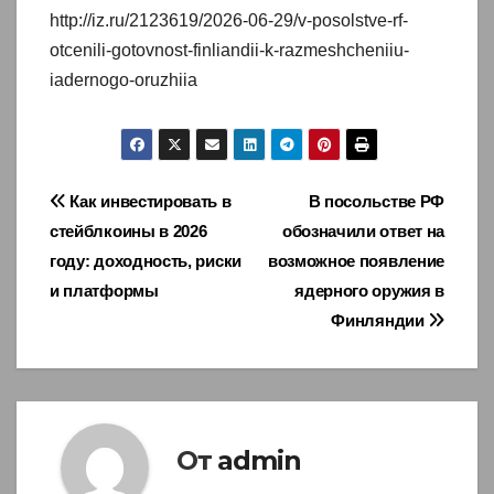
http://iz.ru/2123619/2026-06-29/v-posolstve-rf-
otcenili-gotovnost-finliandii-k-razmeshcheniiu-
iadernogo-oruzhiia
Навигация
Как инвестировать в
В посольстве РФ
стейблкоины в 2026
обозначили ответ на
по
году: доходность, риски
возможное появление
записям
и платформы
ядерного оружия в
Финляндии
От
admin