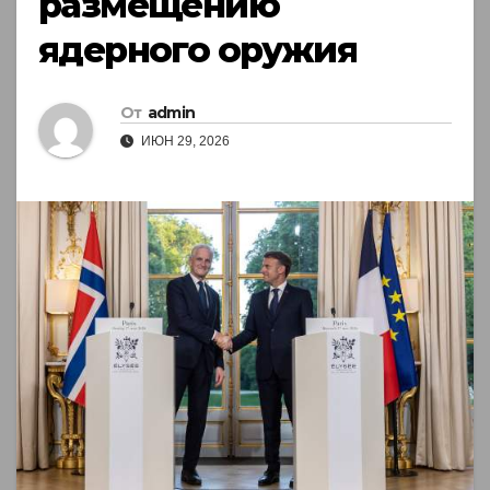
размещению
ядерного оружия
От
admin
ИЮН 29, 2026