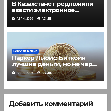
В Казахстане предложили
ввести электронное
разрешение на въезд для
АВГ 4, 2026
ADMIN
иностранцев
НОВОСТИ РАЗНЫЕ
Паркер Льюис: Биткоин —
лучшие деньги, но не через
акции
АВГ 4, 2026
ADMIN
Добавить комментарий