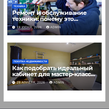
ТЕХНИКА
Ремонт и обслуживание
техники: почему это
выгоднее покупки новой?
19 ИЮНЯ, 2026
ADMIN
ПОКУПКА НЕДВИЖИМОСТИ
Как подобрать идеальный
кабинет для мастер-класса:
пошаговый гид
28 АПРЕЛЯ, 2026
ADMIN