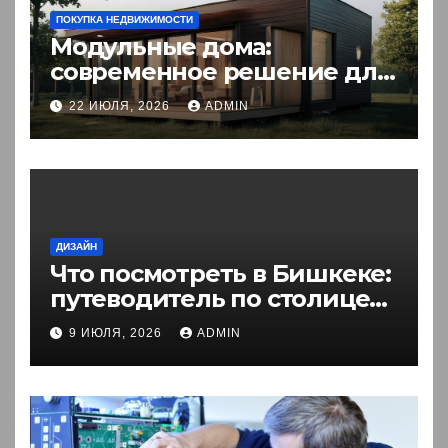
ПОКУПКА НЕДВИЖИМОСТИ
Модульные дома:
современное решение для
комфортного житья
22 ИЮЛЯ, 2026
ADMIN
ДИЗАЙН
Что посмотреть в Бишкеке:
путеводитель по столице
Кыргызстана
9 ИЮЛЯ, 2026
ADMIN