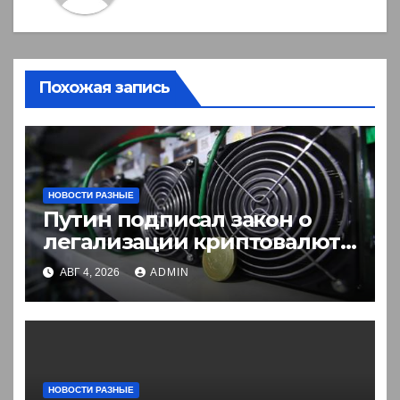
Похожая запись
НОВОСТИ РАЗНЫЕ
Путин подписал закон о
легализации криптовалют
в России. Что нужно знать
АВГ 4, 2026
ADMIN
НОВОСТИ РАЗНЫЕ