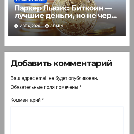
Паркер Льюис: Биткоин —
лучшие деньги, но не через
акции
АВГ 4, 2026
ADMIN
Добавить комментарий
Ваш адрес email не будет опубликован.
Обязательные поля помечены
*
Комментарий
*