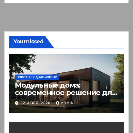
You missed
ПОКУПКА НЕДВИЖИМОСТИ
Модульные дома:
современное решение для
комфортного житья
22 ИЮЛЯ, 2026
ADMIN