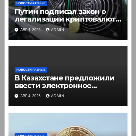
НОВОСТИ РАЗНЫЕ
Путин подписал закон о
легализации криптовалют
в России. Что нужно знать
АВГ 4, 2026
ADMIN
НОВОСТИ РАЗНЫЕ
В Казахстане предложили
ввести электронное
разрешение на въезд для
АВГ 4, 2026
ADMIN
иностранцев
НОВОСТИ РАЗНЫЕ