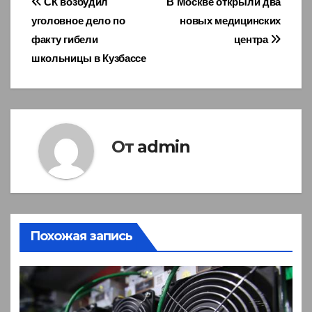
Навигация
СК возбудил
В Москве открыли два
уголовное дело по
новых медицинских
по
факту гибели
центра
записям
школьницы в Кузбассе
От
admin
Похожая запись