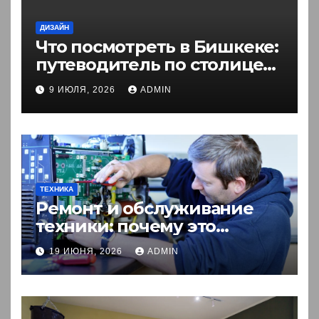
ДИЗАЙН
Что посмотреть в Бишкеке:
путеводитель по столице
Кыргызстана
9 ИЮЛЯ, 2026
ADMIN
ТЕХНИКА
Ремонт и обслуживание
техники: почему это
выгоднее покупки новой?
19 ИЮНЯ, 2026
ADMIN