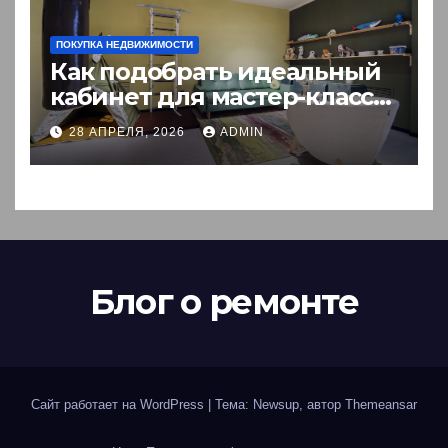
ПОКУПКА НЕДВИЖИМОСТИ
Как подобрать идеальный
кабинет для мастер-класса:
пошаговый гид
28 АПРЕЛЯ, 2026
ADMIN
Блог о ремонте
Сайт работает на WordPress
|
Тема: Newsup, автор
Themeansar