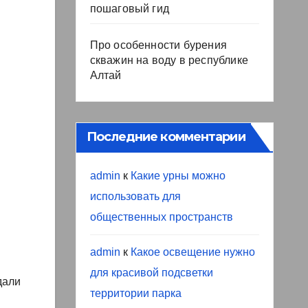
пошаговый гид
Про особенности бурения
скважин на воду в республике
Алтай
Последние комментарии
admin
к
Какие урны можно
использовать для
общественных пространств
admin
к
Какое освещение нужно
для красивой подсветки
дали
территории парка