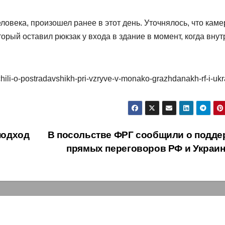
еловека, произошел ранее в этот день. Уточнялось, что кам
рый оставил рюкзак у входа в здание в момент, когда внут
chili-o-postradavshikh-pri-vzryve-v-monako-grazhdanakh-rf-i-ukr
подход
В посольстве ФРГ сообщили о подде
прямых переговоров РФ и Украи