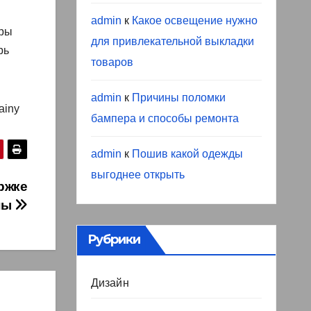
admin
к
Какое освещение нужно
еры
для привлекательной выкладки
рь
товаров
admin
к
Причины поломки
ainy
бампера и способы ремонта
admin
к
Пошив какой одежды
выгоднее открыть
ржке
ны
Рубрики
Дизайн