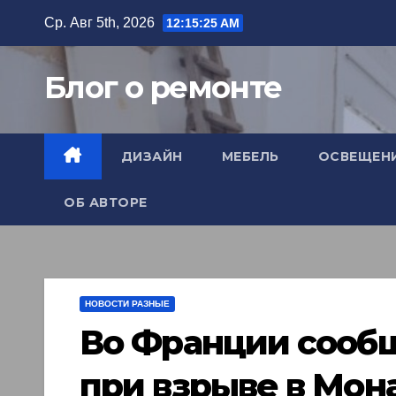
Перейти
Ср. Авг 5th, 2026
12:15:26 AM
к
содержимому
Блог о ремонте
ДИЗАЙН
МЕБЕЛЬ
ОСВЕЩЕН
ОБ АВТОРЕ
НОВОСТИ РАЗНЫЕ
Во Франции сооб
при взрыве в Мон