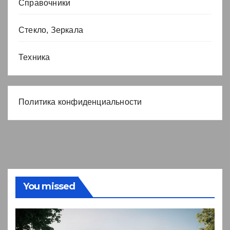
Справочники
Стекло, Зеркала
Техника
Политика конфиденциальности
You missed