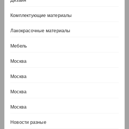
Дизайн
Комплектующие материалы
Лакокрасочные материалы
Мебель
Москва
Москва
Москва
Москва
Новости разные