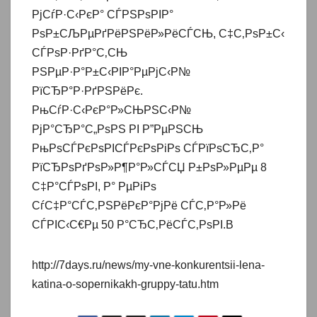
РјСѓР·С‹РєР° СЃРЅРѕРІР°
РѕР±СЉРµРґРёРЅРёР»РёСЃСЊ, С‡С‚РѕР±С‹
СЃРѕР·РґР°С‚СЊ
РЅРµР·Р°Р±С‹РІР°РµРјС‹Р№
РїСЂР°Р·РґРЅРёРє.
РњСѓР·С‹РєР°Р»СЊРЅС‹Р№
РјР°СЂР°С„РѕРЅ РІ Р”РµРЅСЊ
РњРѕСЃРєРѕРІСЃРєРѕРіРѕ СЃРїРѕСЂС‚Р°
РїСЂРѕРґРѕР»Р¶Р°Р»СЃСЏ Р±РѕР»РµРµ 8
С‡Р°СЃРѕРІ, Р° РµРіРѕ
СѓС‡Р°СЃС‚РЅРёРєР°РјРё СЃС‚Р°Р»Рё
СЃРІС‹С€Рµ 50 Р°СЂС‚РёСЃС‚РѕРІ.В
http://7days.ru/news/my-vne-konkurentsii-lena-
katina-o-sopernikakh-gruppy-tatu.htm