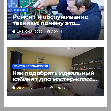
ТЕХНИКА
Ремонт и обслуживание
техники: почему это
выгоднее покупки новой?
19 ИЮНЯ, 2026
ADMIN
ПОКУПКА НЕДВИЖИМОСТИ
Как подобрать идеальный
кабинет для мастер-класса:
пошаговый гид
28 АПРЕЛЯ, 2026
ADMIN