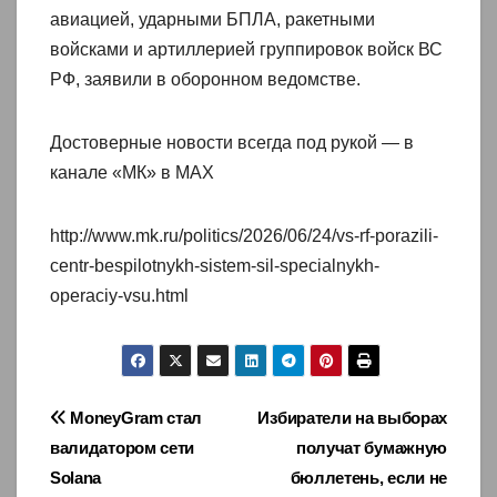
авиацией, ударными БПЛА, ракетными
войсками и артиллерией группировок войск ВС
РФ, заявили в оборонном ведомстве.
Достоверные новости всегда под рукой — в
канале «МК» в MAX
http://www.mk.ru/politics/2026/06/24/vs-rf-porazili-
centr-bespilotnykh-sistem-sil-specialnykh-
operaciy-vsu.html
Навигация
MoneyGram стал
Избиратели на выборах
валидатором сети
получат бумажную
по
Solana
бюллетень, если не