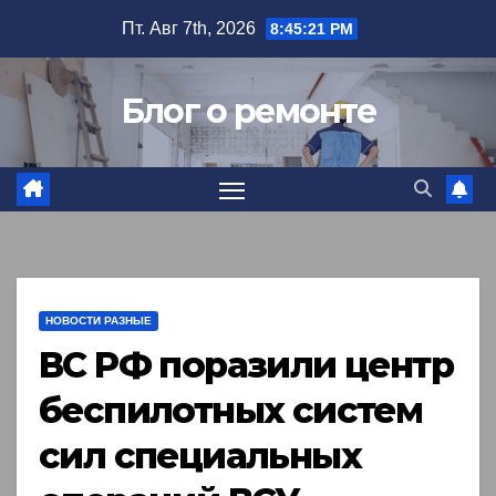
Перейти
Пт. Авг 7th, 2026
8:45:22 PM
к
содержимому
Блог о ремонте
НОВОСТИ РАЗНЫЕ
ВС РФ поразили центр
беспилотных систем
сил специальных