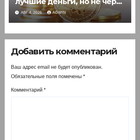
лучшие деньги, но не через
акции
АВГ 4, 2026
ADMIN
Добавить комментарий
Ваш адрес email не будет опубликован.
Обязательные поля помечены
*
Комментарий
*