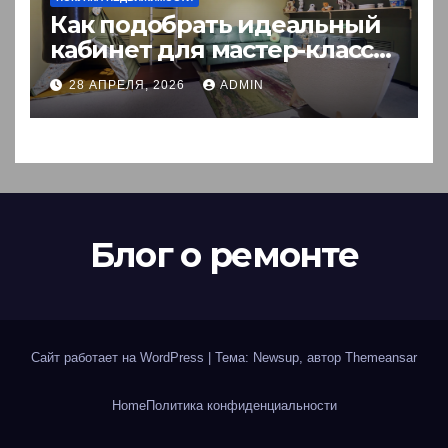
Как подобрать идеальный
кабинет для мастер-класса:
пошаговый гид
28 АПРЕЛЯ, 2026
ADMIN
Блог о ремонте
Сайт работает на WordPress
|
Тема: Newsup, автор
Themeansar
Home
Политика конфиденциальности