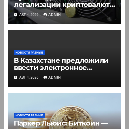
легализации криптовалют
в России. Что нужно знать
АВГ 4, 2026
ADMIN
НОВОСТИ РАЗНЫЕ
В Казахстане предложили
ввести электронное
разрешение на въезд для
АВГ 4, 2026
ADMIN
иностранцев
НОВОСТИ РАЗНЫЕ
Паркер Льюис: Биткоин —