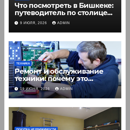
Что посмотреть в Бишкеке:
путеводитель по столице
Кыргызстана
9 ИЮЛЯ, 2026
ADMIN
ТЕХНИКА
Ремонт и обслуживание
техники: почему это
выгоднее покупки новой?
19 ИЮНЯ, 2026
ADMIN
ПОКУПКА НЕДВИЖИМОСТИ