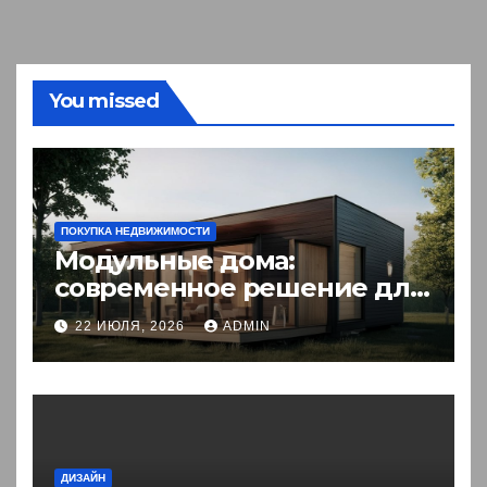
You missed
ПОКУПКА НЕДВИЖИМОСТИ
Модульные дома:
современное решение для
комфортного житья
22 ИЮЛЯ, 2026
ADMIN
ДИЗАЙН