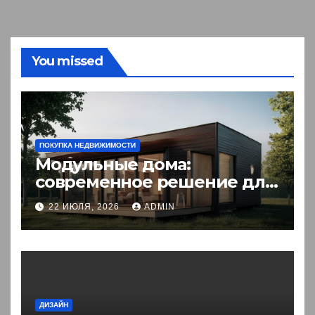
You missed
ПОКУПКА НЕДВИЖИМОСТИ
Модульные дома:
современное решение для
комфортного житья
22 ИЮЛЯ, 2026
ADMIN
ДИЗАЙН