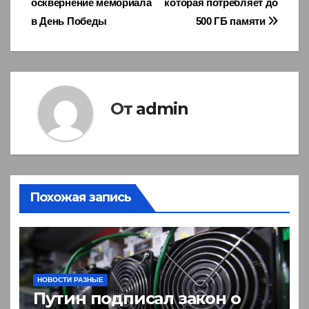
осквернение мемориала
которая потребляет до
записям
в День Победы
500 ГБ памяти
От
admin
Похожая запись
НОВОСТИ РАЗНЫЕ
Путин подписал закон о