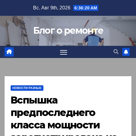
Перейти
Вс. Авг 9th, 2026
6:36:21 AM
к
содержимому
Блог о ремонте
НОВОСТИ РАЗНЫЕ
Вспышка
предпоследнего
класса мощности