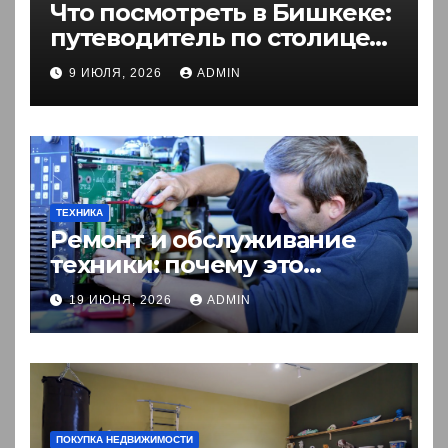
Что посмотреть в Бишкеке:
путеводитель по столице
Кыргызстана
9 ИЮЛЯ, 2026
ADMIN
ТЕХНИКА
Ремонт и обслуживание
техники: почему это
выгоднее покупки новой?
19 ИЮНЯ, 2026
ADMIN
ПОКУПКА НЕДВИЖИМОСТИ