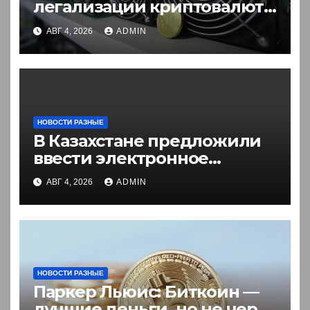
легализации криптовалют
в России. Что нужно знать
АВГ 4, 2026
ADMIN
НОВОСТИ РАЗНЫЕ
В Казахстане предложили
ввести электронное
разрешение на въезд для
АВГ 4, 2026
ADMIN
иностранцев
НОВОСТИ РАЗНЫЕ
Паркер Льюис: Биткоин —
лучшие деньги, но не через