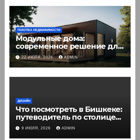
ПОКУПКА НЕДВИЖИМОСТИ
Модульные дома:
современное решение для
комфортного житья
22 ИЮЛЯ, 2026
ADMIN
ДИЗАЙН
Что посмотреть в Бишкеке:
путеводитель по столице
Кыргызстана
9 ИЮЛЯ, 2026
ADMIN