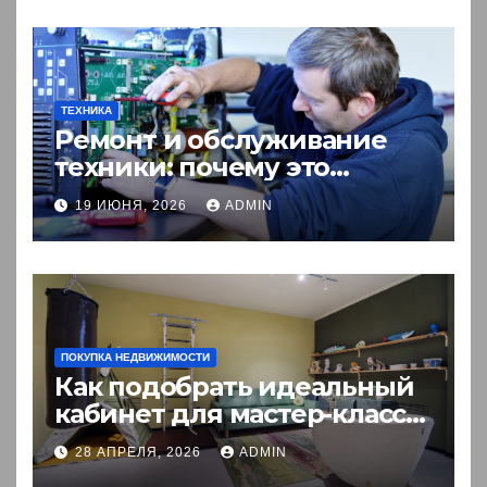
ТЕХНИКА
Ремонт и обслуживание
техники: почему это
выгоднее покупки новой?
19 ИЮНЯ, 2026
ADMIN
ПОКУПКА НЕДВИЖИМОСТИ
Как подобрать идеальный
кабинет для мастер-класса:
пошаговый гид
28 АПРЕЛЯ, 2026
ADMIN