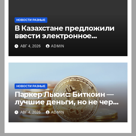
НОВОСТИ РАЗНЫЕ
В Казахстане предложили
ввести электронное
разрешение на въезд для
АВГ 4, 2026
ADMIN
иностранцев
НОВОСТИ РАЗНЫЕ
Паркер Льюис: Биткоин —
лучшие деньги, но не через
акции
АВГ 4, 2026
ADMIN