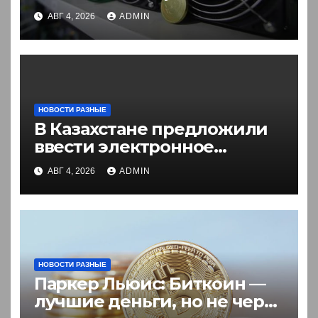
в России. Что нужно знать
АВГ 4, 2026
ADMIN
НОВОСТИ РАЗНЫЕ
В Казахстане предложили
ввести электронное
разрешение на въезд для
АВГ 4, 2026
ADMIN
иностранцев
НОВОСТИ РАЗНЫЕ
Паркер Льюис: Биткоин —
лучшие деньги, но не через