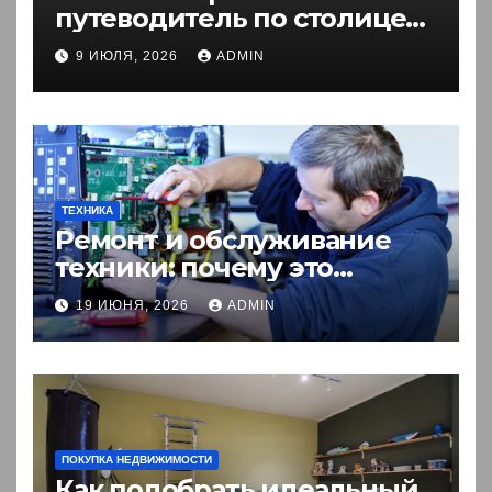
путеводитель по столице
Кыргызстана
9 ИЮЛЯ, 2026
ADMIN
ТЕХНИКА
Ремонт и обслуживание
техники: почему это
выгоднее покупки новой?
19 ИЮНЯ, 2026
ADMIN
ПОКУПКА НЕДВИЖИМОСТИ
Как подобрать идеальный