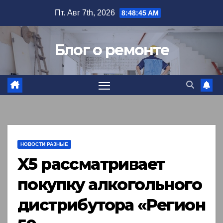
Перейти
Пт. Авг 7th, 2026
8:48:46 AM
к
содержимому
Блог о ремонте
НОВОСТИ РАЗНЫЕ
X5 рассматривает
покупку алкогольного
дистрибутора «Регион