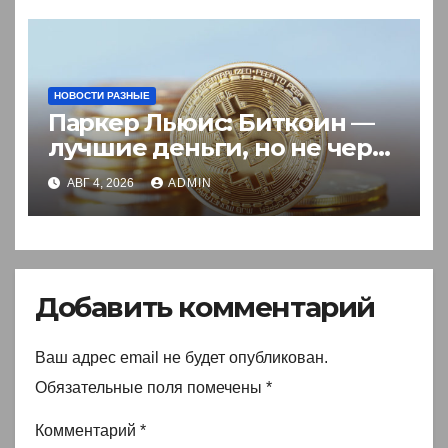
НОВОСТИ РАЗНЫЕ
Паркер Льюис: Биткоин —
лучшие деньги, но не через
акции
АВГ 4, 2026
ADMIN
Добавить комментарий
Ваш адрес email не будет опубликован.
Обязательные поля помечены
*
Комментарий
*