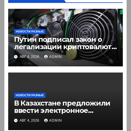
НОВОСТИ РАЗНЫЕ
Путин подписал закон о
легализации криптовалют
в России. Что нужно знать
АВГ 4, 2026
ADMIN
НОВОСТИ РАЗНЫЕ
В Казахстане предложили
ввести электронное
разрешение на въезд для
АВГ 4, 2026
ADMIN
иностранцев