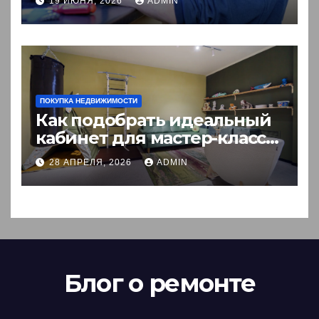
19 ИЮНЯ, 2026
ADMIN
ПОКУПКА НЕДВИЖИМОСТИ
Как подобрать идеальный
кабинет для мастер-класса:
пошаговый гид
28 АПРЕЛЯ, 2026
ADMIN
Блог о ремонте