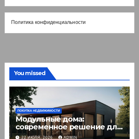
Политика конфиденциальности
You missed
ПОКУПКА НЕДВИЖИМОСТИ
Модульные дома:
современное решение для
комфортного житья
22 ИЮЛЯ, 2026
ADMIN