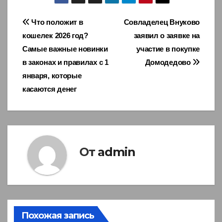
Навигация
Что положит в
Совладелец Внуково
кошелек 2026 год?
заявил о заявке на
по
Самые важные новинки
участие в покупке
записям
в законах и правилах с 1
Домодедово
января, которые
касаются денег
От
admin
Похожая запись