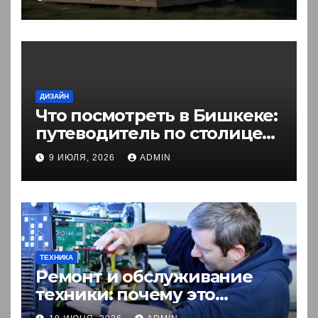
ДИЗАЙН
Что посмотреть в Бишкеке:
путеводитель по столице
Кыргызстана
9 ИЮЛЯ, 2026
ADMIN
ТЕХНИКА
Ремонт и обслуживание
техники: почему это
выгоднее покупки новой?