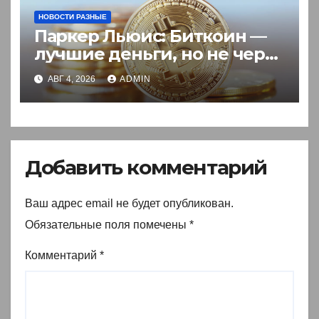
НОВОСТИ РАЗНЫЕ
Паркер Льюис: Биткоин —
лучшие деньги, но не через
акции
АВГ 4, 2026
ADMIN
Добавить комментарий
Ваш адрес email не будет опубликован.
Обязательные поля помечены
*
Комментарий
*