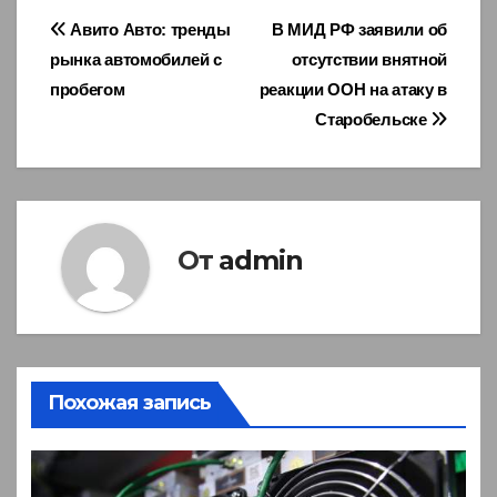
Навигация
Авито Авто: тренды
В МИД РФ заявили об
рынка автомобилей с
отсутствии внятной
по
пробегом
реакции ООН на атаку в
записям
Старобельске
От
admin
Похожая запись