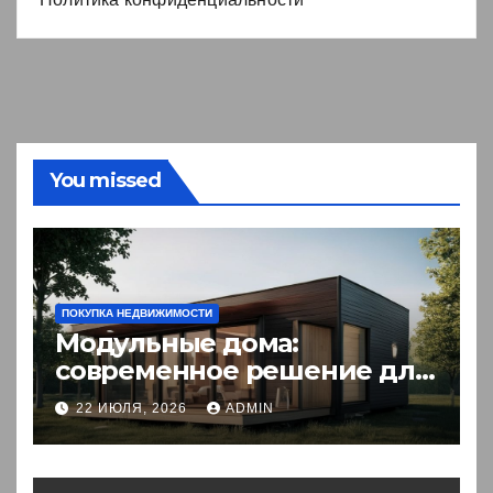
You missed
ПОКУПКА НЕДВИЖИМОСТИ
Модульные дома:
современное решение для
комфортного житья
22 ИЮЛЯ, 2026
ADMIN