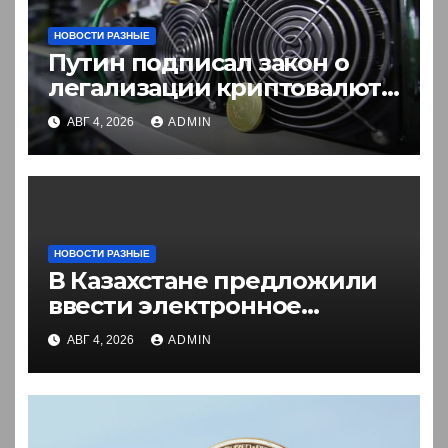
НОВОСТИ РАЗНЫЕ
Путин подписал закон о
легализации криптовалют
в России. Что нужно знать
АВГ 4, 2026
ADMIN
НОВОСТИ РАЗНЫЕ
В Казахстане предложили
ввести электронное
разрешение на въезд для
АВГ 4, 2026
ADMIN
иностранцев