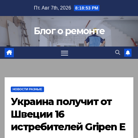
Перейти
Пт. Авг 7th, 2026
8:18:54 PM
к
содержимому
Блог о ремонте
НОВОСТИ РАЗНЫЕ
Украина получит от
Швеции 16
истребителей Gripen E