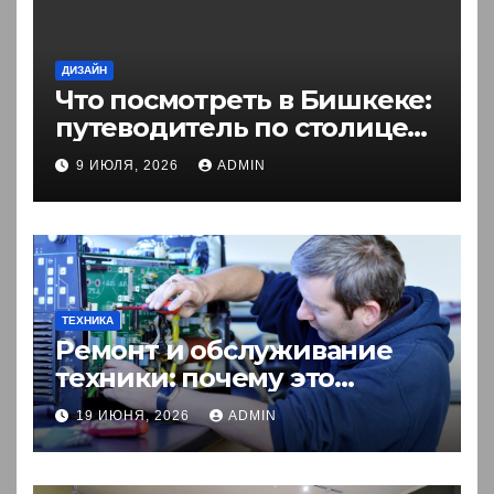
ДИЗАЙН
Что посмотреть в Бишкеке:
путеводитель по столице
Кыргызстана
9 ИЮЛЯ, 2026
ADMIN
ТЕХНИКА
Ремонт и обслуживание
техники: почему это
выгоднее покупки новой?
19 ИЮНЯ, 2026
ADMIN