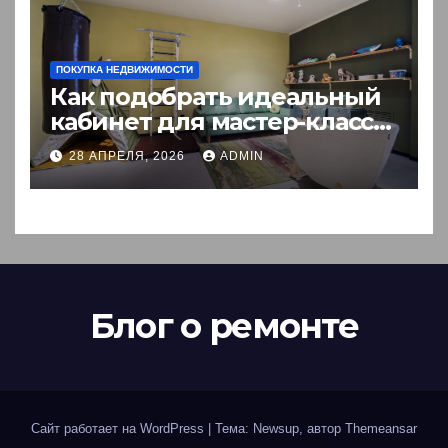
ПОКУПКА НЕДВИЖИМОСТИ
Как подобрать идеальный
кабинет для мастер-класса:
пошаговый гид
28 АПРЕЛЯ, 2026
ADMIN
Блог о ремонте
Сайт работает на WordPress
|
Тема: Newsup, автор
Themeansar