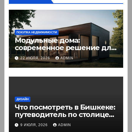
ПОКУПКА НЕДВИЖИМОСТИ
Модульные дома:
современное решение для
комфортного житья
22 ИЮЛЯ, 2026
ADMIN
ДИЗАЙН
Что посмотреть в Бишкеке:
путеводитель по столице
Кыргызстана
9 ИЮЛЯ, 2026
ADMIN