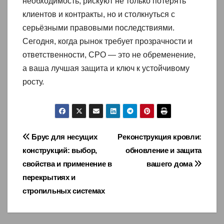
необходимость, рискуют не только потерять
клиентов и контракты, но и столкнуться с
серьёзными правовыми последствиями.
Сегодня, когда рынок требует прозрачности и
ответственности, СРО — это не обременение,
а ваша лучшая защита и ключ к устойчивому
росту.
Навигация
Брус для несущих
Реконструкция кровли:
конструкций: выбор,
обновление и защита
по
свойства и применение в
вашего дома
записям
перекрытиях и
стропильных системах