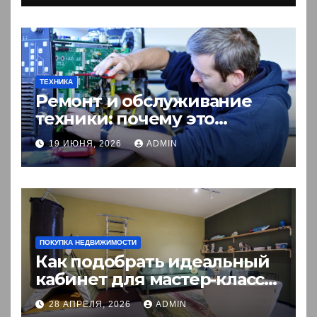
ТЕХНИКА
Ремонт и обслуживание
техники: почему это
выгоднее покупки новой?
19 ИЮНЯ, 2026
ADMIN
ПОКУПКА НЕДВИЖИМОСТИ
Как подобрать идеальный
кабинет для мастер-класса:
пошаговый гид
28 АПРЕЛЯ, 2026
ADMIN