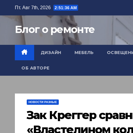
Перейти
Пт. Авг 7th, 2026
2:51:38 AM
к
содержимому
Блог о ремонте
ДИЗАЙН
МЕБЕЛЬ
ОСВЕЩЕН
ОБ АВТОРЕ
НОВОСТИ РАЗНЫЕ
Зак Креггер сравн
«Властелином ко