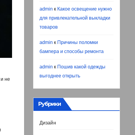
admin
к
Какое освещение нужно
для привлекательной выкладки
товаров
admin
к
Причины поломки
бампера и способы ремонта
admin
к
Пошив какой одежды
выгоднее открыть
 и не
Рубрики
Дизайн
и