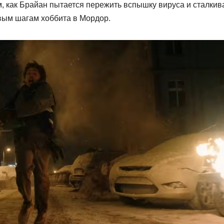
м, как Брайан пытается пережить вспышку вируса и сталкив
рвым шагам хоббита в Мордор.