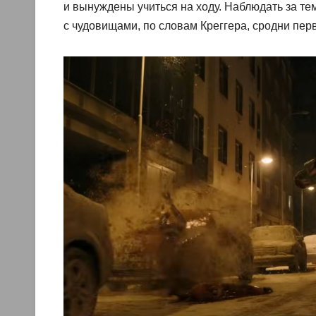
и вынуждены учиться на ходу. Наблюдать за те
с чудовищами, по словам Креггера, сродни пе