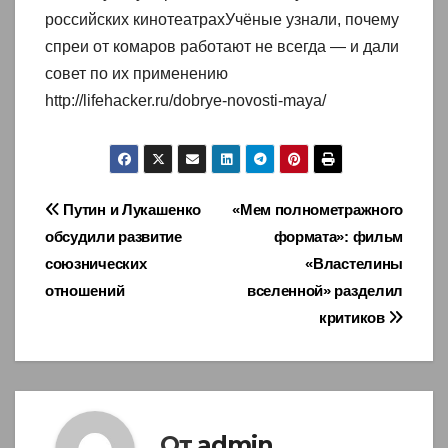
российских кинотеатрахУчёные узнали, почему
спреи от комаров работают не всегда — и дали
совет по их применению
http://lifehacker.ru/dobrye-novosti-maya/
Навигация
Путин и Лукашенко
«Мем полнометражного
обсудили развитие
формата»: фильм
по
союзнических
«Властелины
записям
отношений
вселенной» разделил
критиков
От
admin