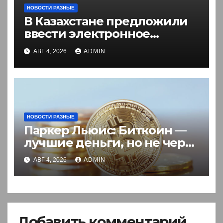
НОВОСТИ РАЗНЫЕ
В Казахстане предложили
ввести электронное
разрешение на въезд для
АВГ 4, 2026
ADMIN
иностранцев
НОВОСТИ РАЗНЫЕ
Паркер Льюис: Биткоин —
лучшие деньги, но не через
акции
АВГ 4, 2026
ADMIN
Добавить комментарий