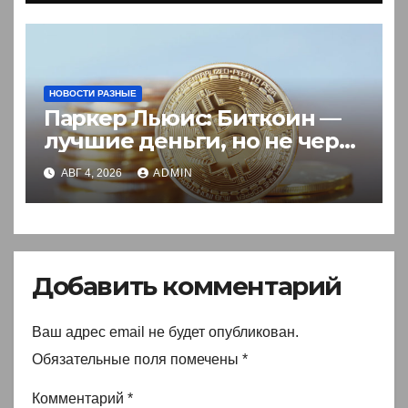
НОВОСТИ РАЗНЫЕ
Паркер Льюис: Биткоин —
лучшие деньги, но не через
акции
АВГ 4, 2026
ADMIN
Добавить комментарий
Ваш адрес email не будет опубликован.
Обязательные поля помечены
*
Комментарий
*