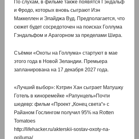
По слухам, в фильме также появятся Гэндальф
и Фродо, которых вновь сыграют Иэн
Маккеллен и Элайджа Вуд. Предполагается, что
сюжет будет сосредоточен на поисках Голлума
Гэндальфом и Арагорном за пределами Шира.
Съёмки «Охоты на Голлума» стартуют в мае
этого года в Новой Зеландии. Премьера
запланирована на 17 декабря 2027 года.
«Лучший выбор»: Кэтрин Хан сыграет Матушку
Готель в киноремейке «Рапунцель»Почти
шедевр: фильм «Проект „Конец света“» с
Райаном Гослингом получил 95% на Rotten
Tomatoes
http://lifehacker.ru/akterskii-sostav-oxoty-na-
golluma/