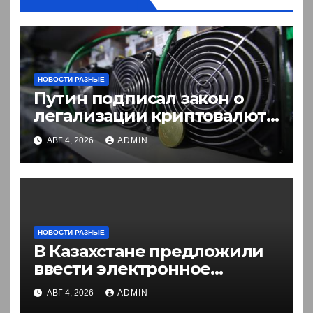
НОВОСТИ РАЗНЫЕ
Путин подписал закон о
легализации криптовалют
в России. Что нужно знать
АВГ 4, 2026
ADMIN
НОВОСТИ РАЗНЫЕ
В Казахстане предложили
ввести электронное
разрешение на въезд для
АВГ 4, 2026
ADMIN
иностранцев