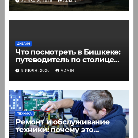
22 ИЮЛЯ, 2026
ADMIN
ДИЗАЙН
Что посмотреть в Бишкеке:
путеводитель по столице
Кыргызстана
9 ИЮЛЯ, 2026
ADMIN
ТЕХНИКА
Ремонт и обслуживание
техники: почему это
выгоднее покупки новой?