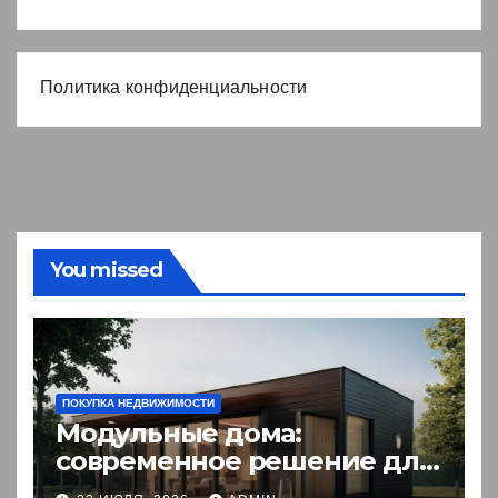
Политика конфиденциальности
You missed
ПОКУПКА НЕДВИЖИМОСТИ
Модульные дома:
современное решение для
комфортного житья