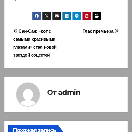
Навигация
Сан-Сан: «кот с
Глас премьера
самыми красивыми
по
глазами» стал новой
записям
звездой соцсетей
От
admin
Похожая запись