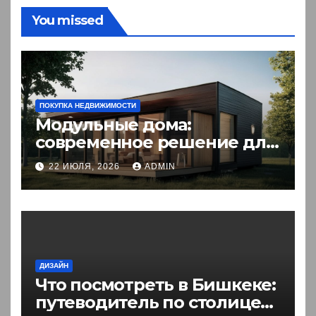
You missed
ПОКУПКА НЕДВИЖИМОСТИ
Модульные дома:
современное решение для
комфортного житья
22 ИЮЛЯ, 2026
ADMIN
ДИЗАЙН
Что посмотреть в Бишкеке:
путеводитель по столице