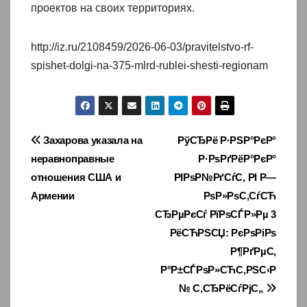
проектов на своих территориях.
http://iz.ru/2108459/2026-06-03/pravitelstvo-rf-
spishet-dolgi-na-375-mlrd-rublei-shesti-regionam
Навигация
Захарова указала на
РўСЂРё Р·РЅР°РєР°
неравноправные
Р·РѕРґРёР°РєР°
по
отношения США и
РІРѕР№РґСѓС‚ РІ Р—
записям
Армении
РѕР»РѕС‚СѓСЋ
СЂРµРєСѓ РїРѕСЃР»Рµ 3
РёСЋРЅСЏ: РєРѕРіРѕ
Р¶РґРµС‚
Р°Р±СЃРѕР»СЋС‚РЅС‹Р
№ С‚СЂРёСѓРјС„