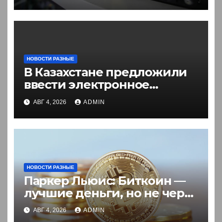
НОВОСТИ РАЗНЫЕ
В Казахстане предложили
ввести электронное
разрешение на въезд для
АВГ 4, 2026
ADMIN
иностранцев
НОВОСТИ РАЗНЫЕ
Паркер Льюис: Биткоин —
лучшие деньги, но не через
акции
АВГ 4, 2026
ADMIN