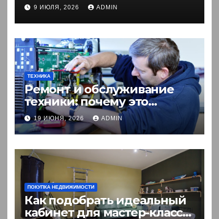
Кыргызстана
9 ИЮЛЯ, 2026
ADMIN
ТЕХНИКА
Ремонт и обслуживание
техники: почему это
выгоднее покупки новой?
19 ИЮНЯ, 2026
ADMIN
ПОКУПКА НЕДВИЖИМОСТИ
Как подобрать идеальный
кабинет для мастер-класса: