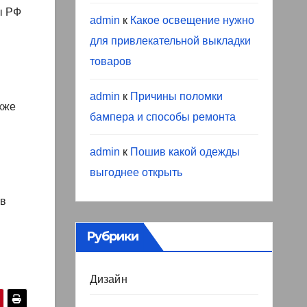
ы РФ
admin
к
Какое освещение нужно
для привлекательной выкладки
товаров
admin
к
Причины поломки
кже
бампера и способы ремонта
admin
к
Пошив какой одежды
выгоднее открыть
и
 в
Рубрики
Дизайн