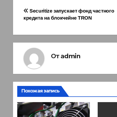
Навигация
Securitize запускает фонд частного
кредита на блокчейне TRON
по
записям
От
admin
Похожая запись