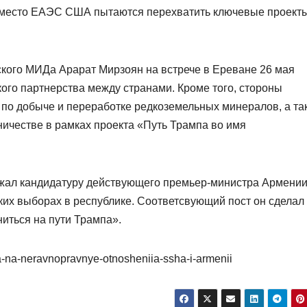
 вместо ЕАЭС США пытаются перехватить ключевые проект
кого МИДа Арарат Мирзоян на встрече в Ереване 26 мая
ого партнерства между странами. Кроме того, стороны
 по добыче и переработке редкоземельных минералов, а та
ничестве в рамках проекта «Путь Трампа во имя
жал кандидатуру действующего премьер-министра Армени
х выборах в республике. Соответсвующий пост он сделал
ниться на пути Трампа».
a-na-neravnopravnye-otnosheniia-ssha-i-armenii