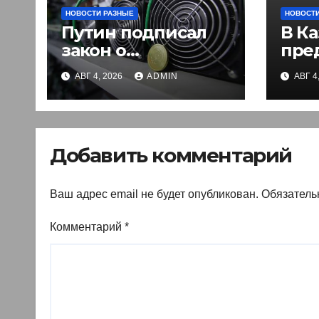
НОВОСТИ РАЗНЫЕ
НОВОСТИ
Путин подписал
В Ка
закон о
пре
легализации
вве
АВГ 4, 2026
ADMIN
АВГ 4
криптовалют в
эле
России. Что нужно
раз
знать
въе
ино
Добавить комментарий
Ваш адрес email не будет опубликован.
Обязатель
Комментарий
*