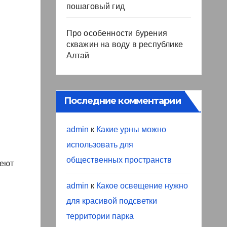
пошаговый гид
Про особенности бурения
скважин на воду в республике
Алтай
Последние комментарии
admin
к
Какие урны можно
использовать для
общественных пространств
меют
admin
к
Какое освещение нужно
для красивой подсветки
территории парка