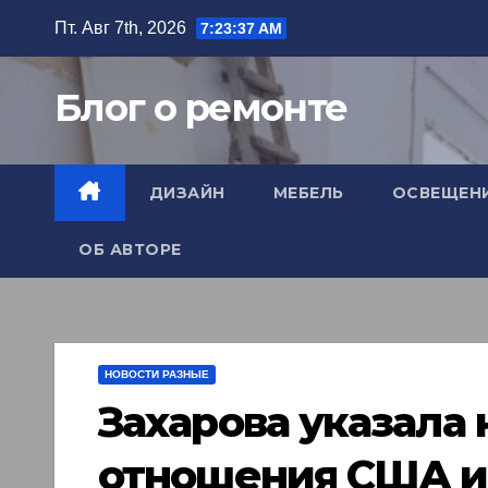
Перейти
Пт. Авг 7th, 2026
7:23:38 AM
к
содержимому
Блог о ремонте
ДИЗАЙН
МЕБЕЛЬ
ОСВЕЩЕН
ОБ АВТОРЕ
НОВОСТИ РАЗНЫЕ
Захарова указала
отношения США и