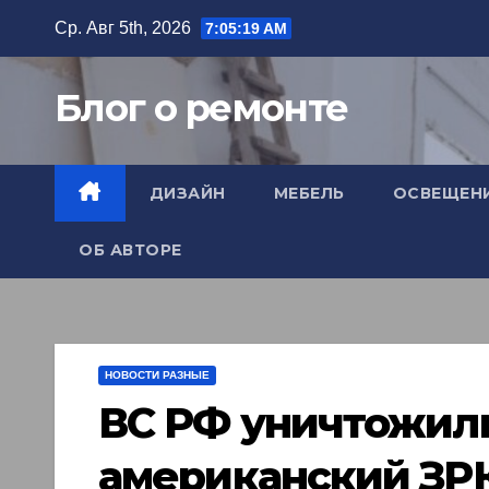
Перейти
Ср. Авг 5th, 2026
7:05:20 AM
к
содержимому
Блог о ремонте
ДИЗАЙН
МЕБЕЛЬ
ОСВЕЩЕН
ОБ АВТОРЕ
НОВОСТИ РАЗНЫЕ
ВС РФ уничтожил
американский ЗР