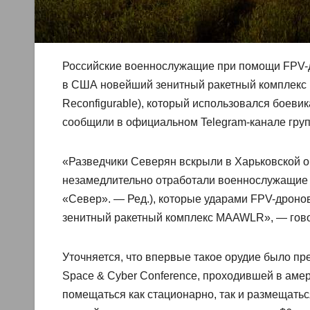
Российские военнослужащие при помощи FPV-д
в США новейший зенитный ракетный комплекс (
Reconfigurable), который использовался боеви
сообщили в официальном Telegram-канале груп
«Разведчики Северян вскрыли в Харьковской о
незамедлительно отработали военнослужащие 1
«Север». — Ред.), которые ударами FPV-дрон
зенитный ракетный комплекс MAAWLR», — гово
Уточняется, что впервые такое орудие было пр
Space & Cyber Conference, проходившей в амер
помещаться как стационарно, так и размещатьс