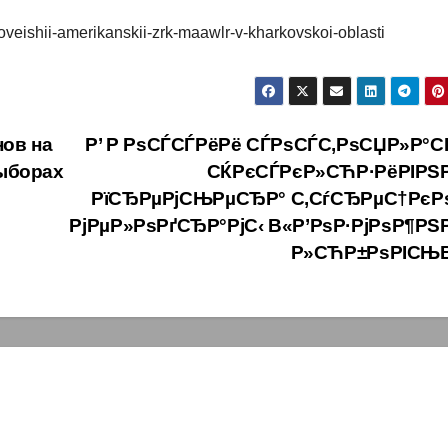
noveishii-amerikanskii-zrk-maawlr-v-kharkovskoi-oblasti
нов на
Р’ Р РѕСЃСЃРёРё СЃРѕСЃС‚РѕСЏР»Р°
выборах
СЌРєСЃРєР»СЋР·РёРІРЅ
РїСЂРµРјСЊРµСЂР° С‚СѓСЂРµС†Рє
РјРµР»РѕРґСЂР°РјС‹ В«Р’РѕР·РјРѕР¶РЅ
Р»СЋР±РѕРІСЊ