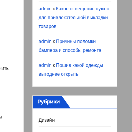
admin
к
Какое освещение нужно
для привлекательной выкладки
товаров
admin
к
Причины поломки
бампера и способы ремонта
admin
к
Пошив какой одежды
чить
выгоднее открыть
Рубрики
ы
Дизайн