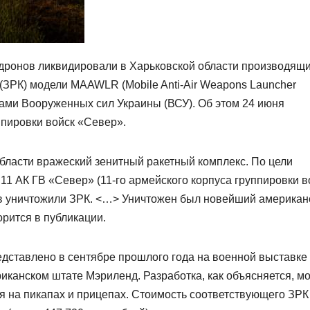
ронов ликвидировали в Харьковской области производящ
ЗРК) модели MAAWLR (Mobile Anti-Air Weapons Launcher
ками Вооруженных сил Украины (ВСУ). Об этом 24 июня
пировки войск «Север».
бласти вражеский зенитный ракетный комплекс. По цели
1 АК ГВ «Север» (11-го армейского корпуса группировки в
ов уничтожили ЗРК. <…> Уничтожен был новейший американ
рится в публикации.
едставлено в сентябре прошлого года на военной выставке A
иканском штате Мэриленд. Разработка, как объясняется, м
я на пикапах и прицепах. Стоимость соответствующего ЗРК