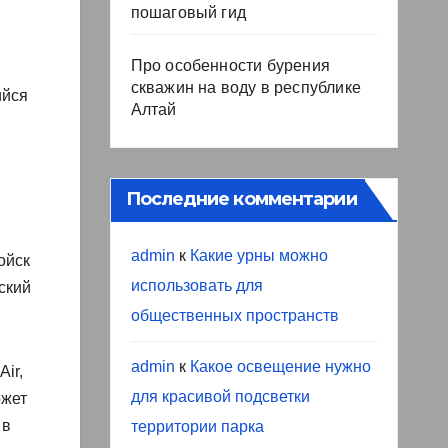
пошаговый гид
Про особенности бурения
скважин на воду в республике
ийся
Алтай
Последние комментарии
admin
к
Какие урны можно
ойск
использовать для
ский
общественных пространств
admin
к
Какое освещение нужно
ir,
для красивой подсветки
ожет
 в
территории парка